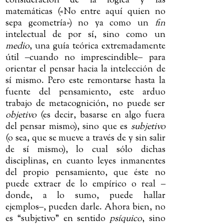
consideración de la lógica y las
matemáticas («No entre aquí quien no
sepa geometría») no ya como un
fin
intelectual de por sí, sino como un
medio
, una guía teórica extremadamente
útil
‒
cuando no imprescindible
‒
para
orientar el pensar hacia la intelección de
sí mismo. Pero este remontarse hasta la
fuente del pensamiento, este arduo
trabajo de metacognición, no puede ser
objetivo
(es decir, basarse en algo fuera
del pensar mismo), sino que es
subjetivo
(o sea, que se mueve a través de y sin salir
de sí mismo), lo cual sólo dichas
disciplinas, en cuanto leyes inmanentes
del propio pensamiento, que éste no
puede extraer de lo empírico o real
‒
donde, a lo sumo, puede hallar
ejemplos
‒
, pueden darle. Ahora bien, no
es “subjetivo” en sentido
psíquico
, sino