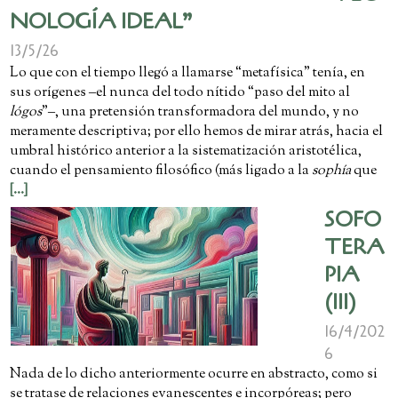
NOLOGÍA IDEAL”
13/5/26
Lo que con el tiempo llegó a llamarse “metafísica” tenía, en
sus orígenes ‒el nunca del todo nítido “paso del mito al
lógos
”‒, una pretensión transformadora del mundo, y no
meramente descriptiva; por ello hemos de mirar atrás, hacia el
umbral histórico anterior a la sistematización aristotélica,
cuando el pensamiento filosófico (más ligado a la
sophía
que
[...]
SOFO
TERA
PIA
(III)
16/4/202
6
Nada de lo dicho anteriormente ocurre en abstracto, como si
se tratase de relaciones evanescentes e incorpóreas; pero