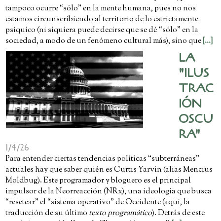
tampoco ocurre “sólo” en la mente humana, pues no nos
estamos circunscribiendo al territorio de lo estrictamente
psíquico (ni siquiera puede decirse que se dé “sólo” en la
sociedad, a modo de un fenómeno cultural más), sino que
[...]
LA
"ILUS
TRAC
IÓN
OSCU
RA"
1/4/26
Para entender ciertas tendencias políticas “subterráneas”
actuales hay que saber quién es Curtis Yarvin (alias Mencius
Moldbug). Este programador y bloguero es el principal
impulsor de la Neorreacción (NRx), una ideología que busca
“resetear” el “sistema operativo” de Occidente (aquí, la
traducción de su último
texto programático
). Detrás de este