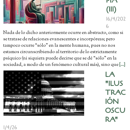
PIA
(III)
16/4/202
6
Nada de lo dicho anteriormente ocurre en abstracto, como si
se tratase de relaciones evanescentes e incorpóreas; pero
tampoco ocurre “sólo” en la mente humana, pues no nos
estamos circunscribiendo al territorio de lo estrictamente
psíquico (ni siquiera puede decirse que se dé “sólo” en la
sociedad, a modo de un fenómeno cultural más), sino que
[...]
LA
"ILUS
TRAC
IÓN
OSCU
RA"
1/4/26