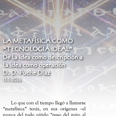
LA METAFÍSICA COMO
“TECNOLOGÍA IDEAL”
De la idea como descripción a
la idea como operación
D. D. Puche Díaz
13-5-2026
Lo que con el tiempo llegó a llamarse
“metafísica” tenía, en sus orígenes
‒
el
nunca del todo nítido “paso del mito al