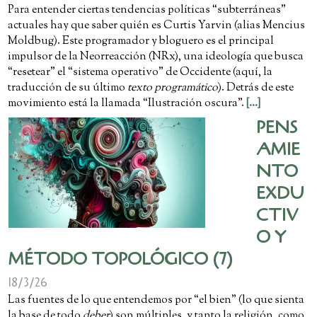
Para entender ciertas tendencias políticas “subterráneas”
actuales hay que saber quién es Curtis Yarvin (alias Mencius
Moldbug). Este programador y bloguero es el principal
impulsor de la Neorreacción (NRx), una ideología que busca
“resetear” el “sistema operativo” de Occidente (aquí, la
traducción de su último
texto programático
). Detrás de este
movimiento está la llamada “Ilustración oscura”.
[...]
PENS
AMIE
NTO
EXDU
CTIV
O Y
MÉTODO TOPOLÓGICO (7)
18/3/26
Las fuentes de lo que entendemos por “el bien” (lo que sienta
la base de todo
deber
) son múltiples, y tanto la religión, como