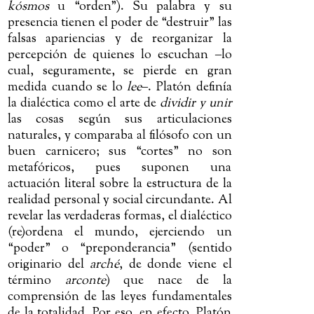
kósmos
u “orden”). Su palabra y su
presencia tienen el poder de “destruir” las
falsas apariencias y de reorganizar la
percepción de quienes lo escuchan
‒
lo
cual, seguramente, se pierde en gran
medida cuando se lo
lee
‒
. Platón definía
la dialéctica como el arte de
dividir y unir
las cosas según sus articulaciones
naturales, y comparaba al filósofo con un
buen carnicero; sus “cortes” no son
metafóricos, pues suponen una
actuación literal sobre la estructura de la
realidad personal y social circundante. Al
revelar las verdaderas formas, el dialéctico
(re)ordena el mundo, ejerciendo un
“poder” o “preponderancia” (sentido
originario del
arché
, de donde viene el
término
arconte
) que nace de la
comprensión de las leyes fundamentales
de la totalidad. Por eso, en efecto, Platón