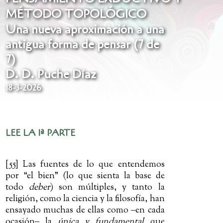
MÉTODO TOPOLÓGICO
Una nueva aproximación a una
antigua forma de pensar (7 de
7)
D. D. Puche Díaz
18-3-2026
LEE LA 1ª PARTE
[55]
Las fuentes de lo que entendemos
por “el bien”
(
lo que sienta la base de
todo
deber
)
son múltiples, y tanto la
religión, como la ciencia y la filosofía, han
ensayado muchas de ellas como
‒
en cada
ocasión
‒
la
única y fundamental
que