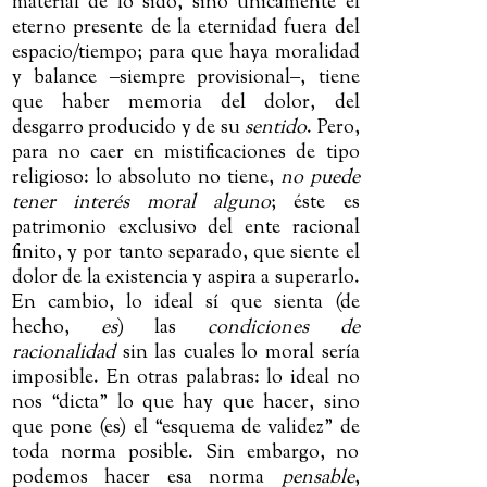
material de lo sido, sino únicamente el
eterno presente de la eternidad fuera del
espacio/tiempo; para que haya moralidad
y balance
‒
siempre provisional
‒
, tiene
que haber memoria del dolor, del
desgarro producido y de su
sentido
. Pero,
para no caer en mistificaciones de tipo
religioso: lo absoluto no tiene,
no puede
tener interés moral alguno
; éste es
patrimonio exclusivo del ente racional
finito, y por tanto separado, que siente el
dolor de la existencia y aspira a superarlo.
En cambio, lo ideal sí que sienta (de
hecho,
es
) las
condiciones de
racionalidad
sin las cuales lo moral sería
imposible. En otras palabras: lo ideal no
nos “dicta” lo que hay que hacer, sino
que pone (es) el “esquema de validez” de
toda norma posible. Sin embargo, no
podemos hacer esa norma
pensable
,