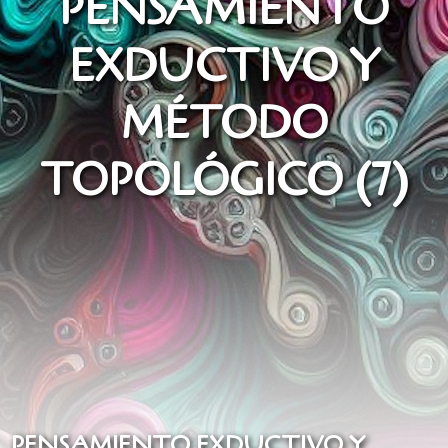
PENSAMIENTO
EXDUCTIVO Y
MÉTODO
TOPOLÓGICO (7)
PENSAMIENTO EXDUCTIVO Y