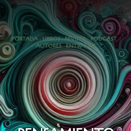
PENSAMIENTO EXDUCTIVO Y
MÉTODO TOPOLÓGICO (7 de 7)
PORTADA
LIBROS
REVISTA
PODCAST
AUTORES
ENTRADAS