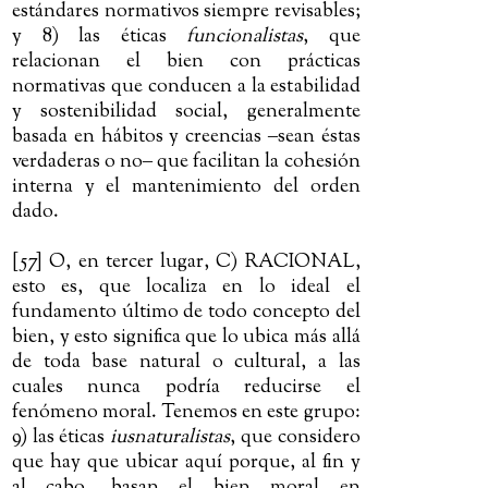
estándares normativos siempre revisables;
y 8) las éticas
funcionalistas
, que
relacionan el bien con prácticas
normativas que conducen a la estabilidad
y sostenibilidad social, generalmente
basada en hábitos y creencias
‒
sean éstas
verdaderas o no
‒
que facilitan la cohesión
interna y el mantenimiento del orden
dado.
[57] O, en tercer lugar, C) RACIONAL,
esto es, que localiza en lo ideal el
fundamento último de todo concepto del
bien, y esto significa que lo ubica más allá
de toda base natural o cultural, a las
cuales nunca podría reducirse el
fenómeno moral. Tenemos en este grupo:
9) las éticas
iusnaturalistas
, que considero
que hay que ubicar aquí porque, al fin y
al cabo, basan el bien moral en