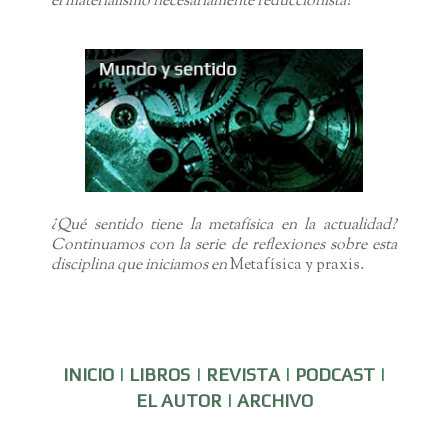
el materialismo necesariamente reduccionista?
¿Qué sentido tiene la metafísica en la actualidad?
Continuamos con la serie de reflexiones sobre esta
disciplina que iniciamos en
Metafísica y praxis
.
INICIO
|
LIBROS
|
REVISTA
|
PODCAST
|
EL AUTOR
|
ARCHIVO