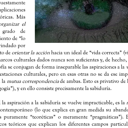
estamente
aplicaciones
eóricas. Más
organizar el
 grado de
iento de “lo
brindado por
ito de
orientar la acción
hacia un ideal de “vida correcta” (
marcos culturales dados nunca son suficientes y, de hecho,
sofía se conjugan de forma inseparable las aspiraciones a la
estaciones culturales, pero en esas otras no se da ese imp
e la
mutua correspondencia
de ambas. Esto es privativo de l
gogía”),
y en ello consiste precisamente la sabiduría.
al la aspiración a la sabiduría se vuelve impracticable, es la
contemporáneo (
lo que explica en gran medida su aband
as puramente “teoréticas” o meramente “pragmáticas”)
. 
os teóricos que explican los diferentes campos particul