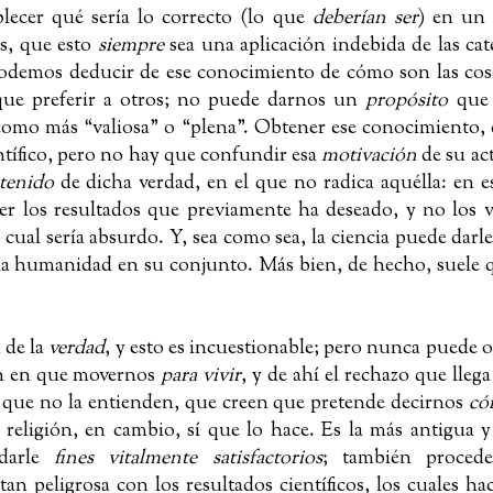
ablecer qué sería lo correcto (lo que
deberían ser
) en un
ás, que esto
siempre
sea una aplicación indebida de las cat
odemos deducir de ese conocimiento de cómo son las cos
ue preferir a otros; no puede darnos un
propósito
que 
como más “valiosa” o “plena”. Obtener ese conocimiento, c
entífico, pero no hay que confundir esa
motivación
de su ac
tenido
de dicha verdad, en el que no radica aquélla:
en e
ener los resultados que previamente ha deseado, y no los 
cual sería absurdo. Y, sea como sea, la ciencia puede darle
a la humanidad en su conjunto. Más bien, de hecho, suele q
 de la
verdad
, y esto es incuestionable; pero nunca puede 
ón en que movernos
para vivir
, y de ahí el rechazo que llega
n que no la entienden, que creen que pretende decirnos
có
a religión, en cambio, sí que lo hace. Es la más antigua 
 darle
fines vitalmente satisfactorios
; también procede
an peligrosa con los resultados científicos, los cuales ha