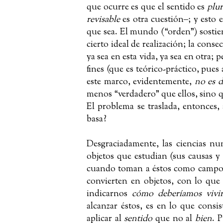
que ocurre es que el sentido es
plu
revisable
es otra cuestión
‒
; y esto 
que sea. El mundo (“orden”) sostie
cierto ideal de realización; la cons
ya sea en esta vida, ya sea en otra;
fines (que es teórico-práctico, pues
este marco, evidentemente,
no es 
menos “verdadero” que ellos, sino qu
El problema se traslada, entonces,
basa?
Desgraciadamente, las ciencias nu
objetos que estudian (sus causas 
cuando toman a éstos como campo de 
convierten en objetos, con lo que 
indicarnos
cómo deberíamos vivi
alcanzar éstos, es en lo que consis
aplicar al
sentido
que no al
bien
. 