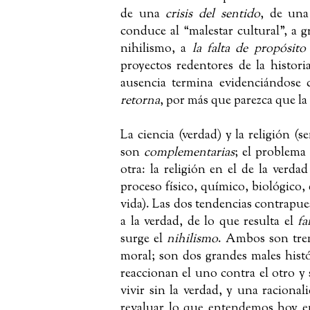
de una
crisis del sentido
, de un
conduce al “malestar cultural”, a g
nihilismo, a
la falta de propósit
proyectos redentores de la histor
ausencia termina evidenciándose 
retorna
, por más que parezca que la 
La ciencia (verdad) y la religión (
son
complementarias
; el problema
otra: la religión en el de la verd
proceso físico, químico, biológico, 
vida). Las dos tendencias contrapue
a la verdad, de lo que resulta el
fa
surge el
nihilismo
. Ambos son trem
moral; son dos grandes males hist
reaccionan el uno contra el otro y
vivir sin la verdad, y una raciona
revaluar lo que entendemos hoy en