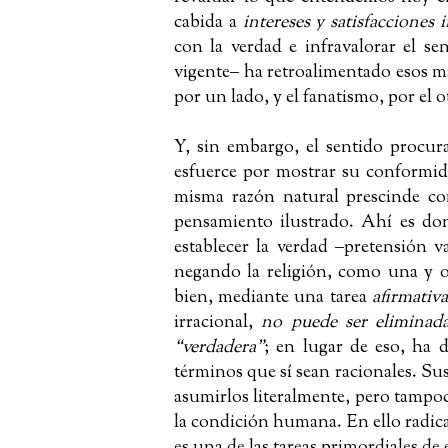
cabida a
intereses y satisfacciones
con la verdad e infravalorar el s
vigente
‒
ha retroalimentado esos ma
por un lado, y el fanatismo, por el o
Y, sin embargo, el sentido procur
esfuerce por mostrar su conformid
misma razón natural prescinde con
pensamiento ilustrado. Ahí es don
establecer la verdad
‒
pretensión v
negando la religión, como una y o
bien, mediante una tarea
afirmativa
irracional,
no puede ser eliminada
“verdadera”
; en lugar de eso, ha 
términos que sí sean racionales. Su
asumirlos literalmente, pero tampoc
la condición humana. En ello radica