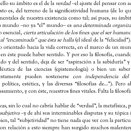
 ello su ámbito es el de la
verdad
‒
el ajuste del pensar con a
esto es, del terreno de la significatividad humana (de lo qu
mentales de nuestra existencia como tal; así pues, su ámbit
n
mundo
‒
no ya “el” mundo
‒
es
una determinada organiza
lo esencial,
cierta
articulación de los fines que el ser humano
mal “encaminada” que ésta se halla
(el ideal de la “felicidad”)
 orientado hacia la vida correcta, en el marco de un
mund
o en éste puede haber sentido. Y
por eso la filosofía, cuand
do y del sentido, deja de ser “aspiración a la sabiduría” y
utica de las ciencias (epistemología) o bien un saber
estamente pueden sostenerse
con independencia del
 política, estética, y las diversas “filosofías de…”). Pero a
amiento, y con éste, nuestros fines vitales. Falta la filosofí
vas
, sin lo cual no cabría hablar de “verdad”, la metafísica,
subjetiva
‒
y de ahí sus interminables disputas y su tópica
ien, tal “subjetividad” no tiene nada que ver con la particu
 con relación a esto siempre han surgido muchos malente