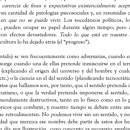
a
carencia de fines y expectativas existencialmente acept
ran cantidad de patologías psicosociales y, en resumidas c
o en que no se puede vivir
. Los sucedáneos políticos, l
ia, pueden ocupar su papel durante algún tiempo; pero a
con efectos devastadores.
Todo lo que está en nuestra n
cultura lo ha dejado atrás (el “progreso”).
sentido) se ven frecuentemente como adversarias, cuando e
 surge cuando una de ellas pretende inmiscuirse en el ter
ad (explicando el origen del universo y del hombre y cual
etc.) o la ciencia en el del sentido (planificando tecnocrát
stas que hallamos son, por tanto, que el sentido pretenda
natismo
, o que la verdad pretenda imponerse al sentido
endamente destructivos, tanto en lo físico como en lo 
óricos que combatir, y nuestro tiempo se debate entre a
 se retroalimentan. No
podemos
vivir sin un sentido, y n
lidad que merezca ese nombre debe partir de estos dos h
 día por Ilustración, cuyo concepto es necesario amplia