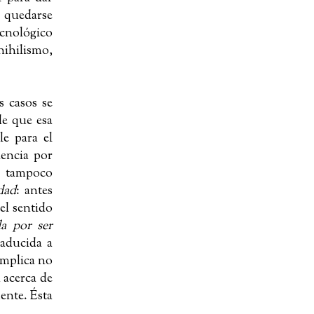
a quedarse
cnológico
nihilismo,
 casos se
de que esa
le para el
iencia por
ro tampoco
dad
: antes
 el sentido
a por ser
raducida a
implica no
 acerca de
ente. Ésta