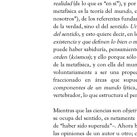
realidad
(de lo que es “en sí”), y por
metafísica es la teoría del
mundo
, 
nosotros”), de los referentes funda
de la verdad, sino el del
sentido
.
U
del sentido
, y esto quiere decir, en 
existencia y que definen lo bien o 
puede haber sabiduría, pensamiento
orden
(
kósmos
); y ello porque sól
de la metafísica, y con ella del mun
voluntariamente a ser una propedé
fraccionado en áreas que supu
componentes de un mundo
(ética,
vertebrador, lo que estructura el pens
Mientras que las ciencias son
objeti
se ocupa del sentido, es netamente
de “haber sido superada”
‒
. Ahora b
las opiniones de un autor u otro;