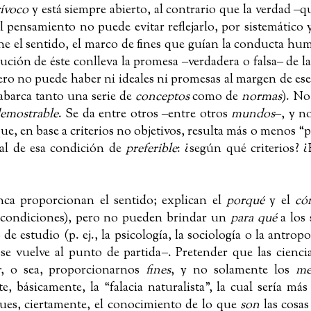
rívoco
y está siempre abierto, al contrario que la verdad
‒
qu
el pensamiento no puede evitar reflejarlo, por sistemático 
ne el sentido, el marco de fines que guían la conducta hu
ecución de éste conlleva la promesa
‒
verdadera o falsa
‒
de la
 pero no puede haber ni ideales ni promesas al margen de es
 abarca tanto una serie de
conceptos
como de
normas
). No
demostrable
. Se da entre otros
‒
entre otros
mundos
‒
, y n
e, en base a criterios no objetivos, resulta más o menos “pr
 al de esa condición de
preferible
: ¿según qué criterios? 
nca proporcionan el sentido; explican el
porqué
y el
có
y condiciones), pero no pueden brindar un
para qué
a los 
estudio (p. ej., la psicología, la sociología o la antropol
se vuelve al punto de partida
‒
. Pretender que
las cienci
r
, o sea, proporcionarnos
fines
, y no solamente los
me
te, básicamente, la “falacia naturalista”, la cual sería má
Pues, ciertamente, el conocimiento de lo que
son
las cosa