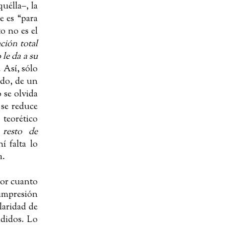
quélla
‒
, la
e es “para
o no es el
ción total
 le da a su
. Así, s
ólo
o, de un
o se olvida
 se reduce
 teorético
resto de
hí falta lo
a.
 por cuanto
 impresión
laridad de
ndidos. Lo