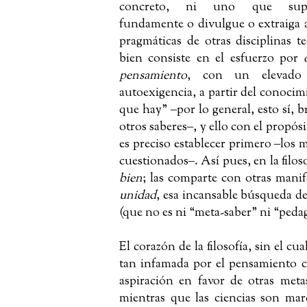
concreto, ni uno que supu
fundamente o divulgue o extraiga 
pragmáticas de otras disciplinas t
bien consiste en el esfuerzo por
pensamiento
, con un elevado
autoexigencia, a partir del conocim
que hay”
‒
por lo general, esto sí, 
otros saberes
‒
, y ello con el propós
es preciso establecer primero
‒
los 
cuestionados
‒
. Así pues, en la filo
bien
; las comparte con otras manif
unidad
, esa incansable búsqueda d
(
que no es ni “meta-saber” ni “peda
El corazón de la filosofía, sin el cu
tan infamada por el pensamiento 
aspiración en favor de otras met
mientras que las ciencias son marc