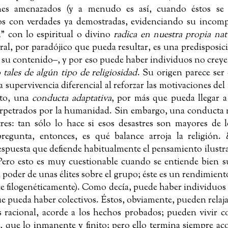
 fines amenazados (y a menudo es así, cuando éstos se
s con verdades ya demostradas, evidenciando su incomp
ón” con lo espiritual o divino
radica en nuestra propia nat
ral, por paradójico que pueda resultar, es
una predisposic
a su contenido
‒
, y por eso puede
haber individuos no creye
tales de algún tipo de religiosidad
. Su origen parece ser 
a supervivencia diferencial al reforzar las motivaciones del
nto, una
conducta adaptativa
, por más que pueda llegar a 
erpetrados por la humanidad. Sin embargo, una conducta 
res: tan sólo lo hace si esos desastres son mayores de 
regunta, entonces, es qué balance arroja la religión. 
espuesta que defiende habitualmente el pensamiento ilustr
 Pero esto es muy cuestionable cuando se entiende bien 
 poder de unas élites sobre el grupo; éste es un rendimiento
ece filogenéticamente). Como decía, puede haber individuos
ue pueda haber colectivos. Éstos, obviamente, pueden relaja
s racional, acorde a los hechos probados; pueden vivir 
que lo inmanente y finito; pero ello termina siempre 