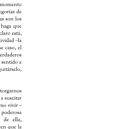
 momento
egorías de
as son los
haga que
laro está,
tividad
‒
la
se caso, el
verdaderos
 sentido a
uitárselo,
otorgarnos
 a suscitar
mo vivir
‒
y poderosa
 de ella,
cen que la