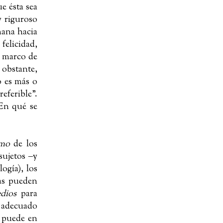
e ésta sea
y riguroso
mana hacia
 felicidad,
e marco de
 obstante,
o es más o
eferible”.
¿En qué se
mo
de los
sujetos
‒
y
ogía), los
as pueden
dios
para
s adecuado
s puede en