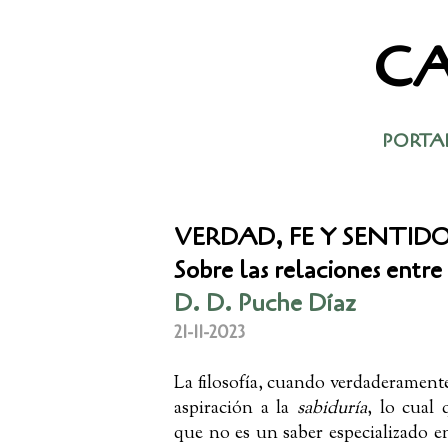
VERDAD, FE Y SENTIDO (1 de 2)
CA
PORTA
VERDAD, FE Y SENTIDO (
Sobre las relaciones entre 
D. D. Puche Díaz
21-11-2023
La filosofía, cuando verdaderamente e
aspiración a la
sabiduría
, lo cual 
que no es un saber especializado 