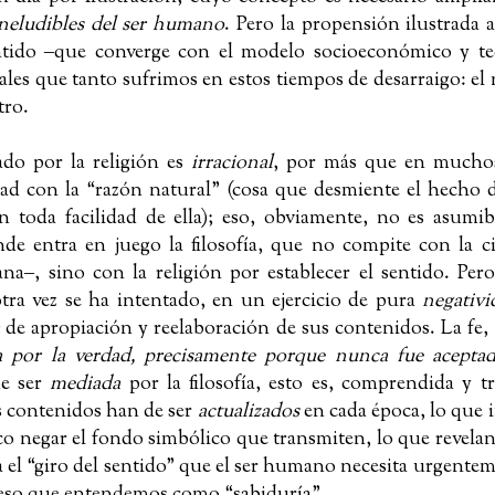
 ineludibles del ser humano
. Pero la propensión ilustrada 
entido
‒
que converge con el modelo socioeconómico y te
les que tanto sufrimos en estos tiempos de desarraigo: el 
tro.
ado por la religión es
irracional
, por más que en muchos
ad con la “razón natural” (cosa que desmiente el hecho 
 toda facilidad de ella); eso, obviamente, no es asumib
de entra en juego la filosofía, que no compite con la c
ana
‒
, sino con la religión por establecer el sentido. Pe
tra vez se ha intentado, en un ejercicio de pura
negativi
de apropiación y reelaboración de sus contenidos.
La fe,
 por la verdad, precisamente porque nunca fue aceptad
de ser
mediada
por la filosofía, esto es, comprendida y t
s contenidos han de ser
actualizados
en cada época, lo que 
o negar el fondo simbólico que transmiten, lo que revelan
 el “giro del sentido” que el ser humano necesita urgentem