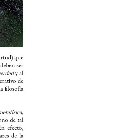
virtud) que
 deben ser
verdad
y al
erativo de
a filosofía
metafísica
,
ono de tal
En efecto,
ares de la