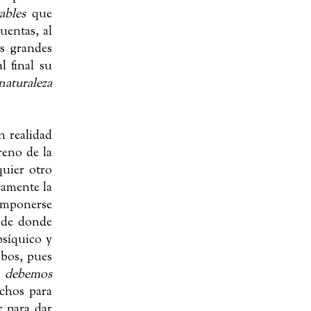
ables
que
uentas, al
os grandes
l final su
aturaleza
n realidad
reno de la
quier otro
icamente la
 imponerse
, de donde
psíquico y
mbos, pues
o
debemos
echos para
r para dar