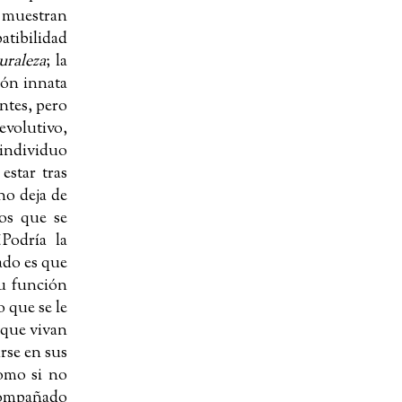
 muestran
atibilidad
uraleza
; la
ión innata
ntes, pero
evolutivo,
 individuo
estar tras
no deja de
los que se
¿Podría la
ado es que
su función
 que se le
 que vivan
rse en sus
como si no
acompañado