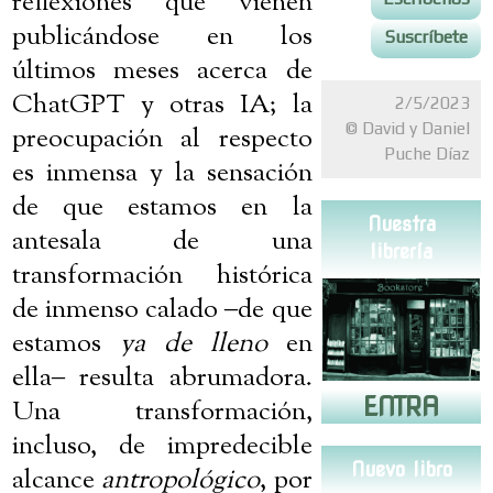
reflexiones que vienen
publicándose en los
Suscríbete
últimos meses acerca de
ChatGPT y otras IA; la
2/5/2023
© David y Daniel
preocupación al respecto
Puche Díaz
es inmensa y la sensación
de que estamos en la
Nuestra
antesala de una
librería
transformación histórica
de inmenso calado
‒
de que
estamos
ya de lleno
en
ella
‒
resulta abrumadora.
ENTRA
Una transformación,
incluso, de impredecible
Nuevo libro
alcance
antropológico
, por