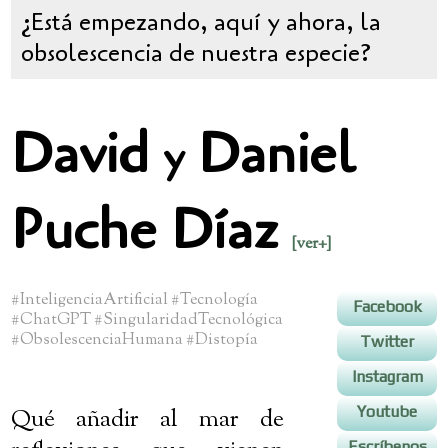
¿Está empezando, aquí y ahora, la
obsolescencia de nuestra especie?
David
Daniel
y
Puche Dí
az
[ver+]
#InteligenciaArtificial #Tecnología
Facebook
#ChatGPT #SingularidadTecnológica
#ObsolescenciaHumana #Distopía
Twitter
Instagram
Youtube
Qué añadir al mar de
Escríbenos