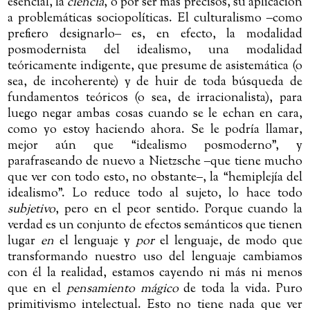
esencial, la
ciencia
, o por ser más precisos, su aplicación
a problemáticas sociopolíticas. El culturalismo
‒
como
prefiero designarlo
‒
es
, en efecto, la modalidad
posmodernista del idealismo, una modalidad
teóricamente indigente, que presume de asistemática
(
o
sea, de incoherente
)
y de huir de toda búsqueda de
fundamentos teóricos
(
o sea, de irracionalista
)
, para
luego negar ambas cosas cuando se le echan en cara,
como yo estoy haciendo ahora. Se le podría llamar,
mejor aún que “idealismo posmoderno”, y
parafraseando de nuevo a Nietzsche
‒
que tiene mucho
que ver con todo esto, no obstante
‒
, la “hemiplejía del
idealismo”. Lo reduce todo al sujeto, lo hace todo
subjetivo
, pero en el peor sentido. Porque cuando la
verdad es un conjunto de efectos semánticos que tienen
lugar
en
el lenguaje y
por
el lenguaje, de modo que
transformando nuestro uso del lenguaje cambiamos
con él la realidad, estamos cayendo ni más ni menos
que en el
pensamiento mágico
de toda la vida. Puro
primitivismo intelectual. Esto no tiene nada que ver