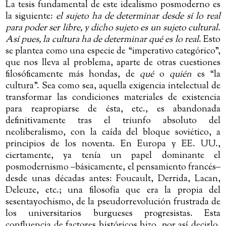
La tesis fundamental de este idealismo posmoderno es
la siguiente:
el sujeto ha de determinar desde sí lo real
para poder ser libre, y dicho sujeto es un sujeto cultural.
Así pues, la cultura ha de determinar qué es lo real
. Esto
se plantea como una especie de “imperativo categórico”,
que nos lleva al problema, aparte de otras cuestiones
filosóficamente más hondas, de
qué
o
quién
es “la
cultura”. Sea como sea, aquella exigencia intelectual de
transformar las condiciones materiales de existencia
para reapropiarse de ésta, etc., es abandonada
definitivamente tras el triunfo absoluto del
neoliberalismo, con la caída del bloque soviético, a
principios de los noventa. En Europa y EE. UU.,
ciertamente, ya tenía un papel dominante el
posmodernismo
‒
básicamente, el pensamiento francés
‒
desde unas décadas antes: Foucault, Derrida, Lacan,
Deleuze, etc.; una filosofía que era la propia del
sesentayochismo, de la pseudorrevolución frustrada de
los universitarios burgueses progresistas. Esta
confluencia de factores históricos hizo, por así decirlo,