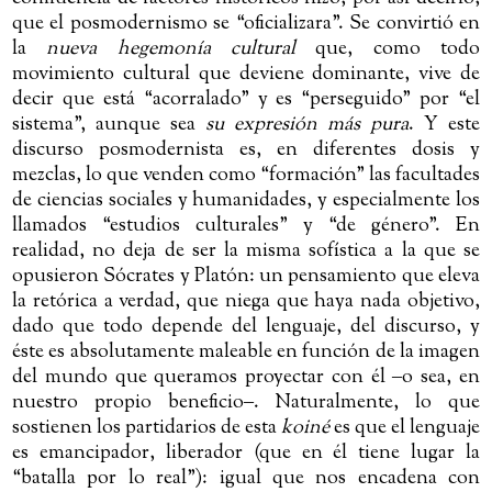
que el posmodernismo se “oficializara”. Se convirtió en
la
nueva hegemonía cultural
que, como todo
movimiento cultural que deviene dominante, vive de
decir que está “acorralado” y es “perseguido” por “el
sistema”, aunque sea
su expresión más pura
. Y este
discurso posmodernista es, en diferentes dosis y
mezclas, lo que venden como “formación” las facultades
de ciencias sociales y humanidades, y especialmente los
llamados “estudios culturales” y “de género”. En
realidad, no deja de ser la misma sofística a la que se
opusieron Sócrates y Platón: un pensamiento que eleva
la retórica a verdad, que niega que haya nada objetivo,
dado que todo depende del lenguaje, del discurso, y
éste es absolutamente maleable en función de la imagen
del mundo que queramos proyectar con él
‒
o sea, en
nuestro propio beneficio
‒
. Naturalmente, lo que
sostienen los partidarios de esta
koiné
es que el lenguaje
es emancipador, liberador (que en él tiene lugar la
“batalla por lo real”): igual que nos encadena con