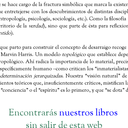
e se hace cargo de la fractura simbólica que marca la exist
ue entretejerse con los descubrimientos de distintas disci
tropología, psicología, sociología, etc.). Como la filosofía 
rritorio de la
verdad
), sino que parte de ésta para reflex
ntido
).
l que parto para construir el concepto de desarraigo recoge
or Marvin Harris. Un modelo
topológico
que establece depe
ropológico. Ahí radica la importancia de lo material, prec
specíficamente humano ‒como critican los “inmaterialista
e determinación jerarquizadas
. Nuestra “visión natural” de l
tos teóricos que, insuficientemente críticos, mistifican la
“conciencia” o el “espíritu” es lo primero, y que “se dota” d
Encontrarás
nuestros libros
sin salir de esta web