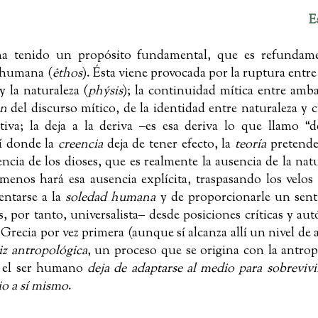
E
, ha tenido un propósito fundamental, que es refundam
 humana (
êthos
). Ésta viene provocada por la ruptura entr
y la naturaleza (
phýsis
); la continuidad mítica entre ambas
ón
del discurso mítico, de la identidad entre naturaleza y c
iva; la deja a la deriva ‒es esa deriva lo que llamo “d
lí donde la
creencia
deja de tener efecto, la
teoría
pretende 
encia de los dioses, que es realmente la ausencia de la nat
 menos hará esa ausencia explícita, traspasando los velo
entarse a la
soledad humana
y de proporcionarle un senti
 por tanto, universalista‒ desde posiciones críticas y a
ecia por vez primera (aunque sí alcanza allí un nivel de a
iz antropológica
, un proceso que se origina con la antr
ue el ser humano
deja de adaptarse al medio para sobrevivi
io a sí mismo
.