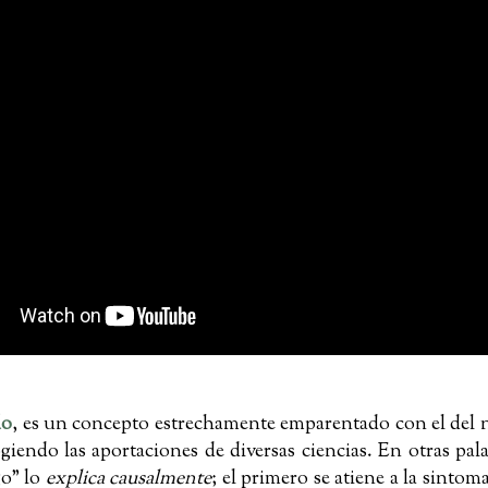
do
, es un concepto estrechamente emparentado con el del 
ogiendo las aportaciones de diversas ciencias. En otras pal
go” lo
explica causalmente
; el primero se atiene a la sinto