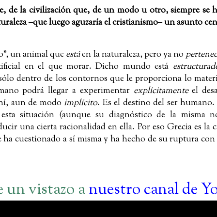
e, de la civilización que, de un modo u otro, siempre se 
uraleza ‒que luego aguzaría el cristianismo‒ un asunto cen
o”, un animal que
está
en la naturaleza, pero ya no
pertene
tificial en el que morar. Dicho mundo está
estructura
a sólo dentro de los contornos que le proporciona lo mater
mano podrá llegar a experimentar
explícitamente
el desa
 ahí, aun de modo
implícito
. Es el destino del ser humano.
e esta situación (aunque su diagnóstico de la misma n
ucir una cierta racionalidad en ella. Por eso Grecia es la 
 ha cuestionado a sí misma y ha hecho de su ruptura con l
e un vistazo a
nuestro canal de Y