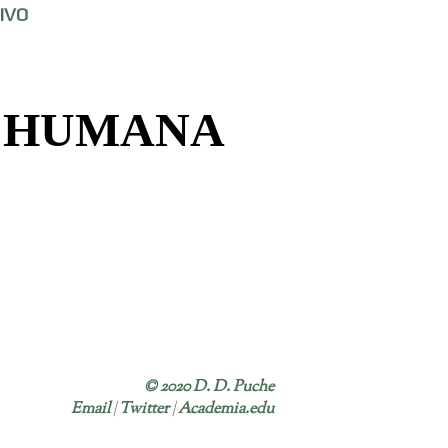
IVO
A HUMANA
©
2020
D. D. Puche
Email
|
Twitter
|
Academia.edu