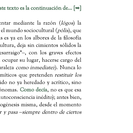
ste texto es la continuación de… [➥]
entar mediante la razón (
lógos
) la
e el mundo sociocultural (
pólis
), que
 es ya en los albores de la filosofía
ultura, deja sin cimientos sólidos la
esarraigo”‒, con los graves efectos
ocupar su lugar, hacerse cargo del
uraleza
como inmediatez
). Nunca lo
s míticos que pretenden
restituir los
do no ya heredado y acrítico, sino
utónomas.
Como decía
, no es que esa
utoconsciencia inédito); antes bien,
opogénesis misma, desde el momento
r y pasa ‒siempre dentro de ciertos