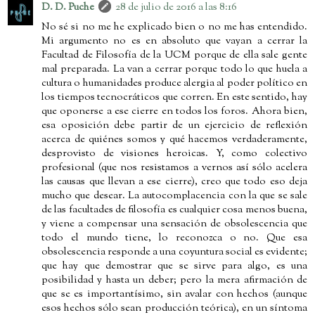
D. D. Puche
28 de julio de 2016 a las 8:16
No sé si no me he explicado bien o no me has entendido.
Mi argumento no es en absoluto que vayan a cerrar la
Facultad de Filosofía de la UCM porque de ella sale gente
mal preparada. La van a cerrar porque todo lo que huela a
cultura o humanidades produce alergia al poder político en
los tiempos tecnocráticos que corren. En este sentido, hay
que oponerse a ese cierre en todos los foros. Ahora bien,
esa oposición debe partir de un ejercicio de reflexión
acerca de quiénes somos y qué hacemos verdaderamente,
desprovisto de visiones heroicas. Y, como colectivo
profesional (que nos resistamos a vernos así sólo acelera
las causas que llevan a ese cierre), creo que todo eso deja
mucho que desear. La autocomplacencia con la que se sale
de las facultades de filosofía es cualquier cosa menos buena,
y viene a compensar una sensación de obsolescencia que
todo el mundo tiene, lo reconozca o no. Que esa
obsolescencia responde a una coyuntura social es evidente;
que hay que demostrar que se sirve para algo, es una
posibilidad y hasta un deber; pero la mera afirmación de
que se es importantísimo, sin avalar con hechos (aunque
esos hechos sólo sean producción teórica), en un síntoma