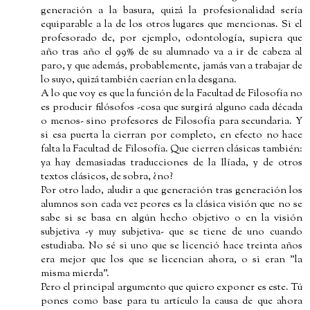
generación a la basura, quizá la profesionalidad sería
equiparable a la de los otros lugares que mencionas. Si el
profesorado de, por ejemplo, odontología, supiera que
año tras año el 99% de su alumnado va a ir de cabeza al
paro, y que además, probablemente, jamás van a trabajar de
lo suyo, quizá también caerían en la desgana.
A lo que voy es que la función de la Facultad de Filosofía no
es producir filósofos -cosa que surgirá alguno cada década
o menos- sino profesores de Filosofía para secundaria. Y
si esa puerta la cierran por completo, en efecto no hace
falta la Facultad de Filosofía. Que cierren clásicas también:
ya hay demasiadas traducciones de la Ilíada, y de otros
textos clásicos, de sobra, ¿no?
Por otro lado, aludir a que generación tras generación los
alumnos son cada vez peores es la clásica visión que no se
sabe si se basa en algún hecho objetivo o en la visión
subjetiva -y muy subjetiva- que se tiene de uno cuando
estudiaba. No sé si uno que se licenció hace treinta años
era mejor que los que se licencian ahora, o si eran "la
misma mierda".
Pero el principal argumento que quiero exponer es este. Tú
pones como base para tu artículo la causa de que ahora