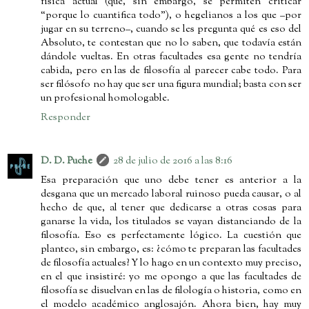
física actual (que, sin embargo, se permiten criticar
“porque lo cuantifica todo”), o hegelianos a los que –por
jugar en su terreno–, cuando se les pregunta qué es eso del
Absoluto, te contestan que no lo saben, que todavía están
dándole vueltas. En otras facultades esa gente no tendría
cabida, pero en las de filosofía al parecer cabe todo. Para
ser filósofo no hay que ser una figura mundial; basta con ser
un profesional homologable.
Responder
D. D. Puche
28 de julio de 2016 a las 8:16
Esa preparación que uno debe tener es anterior a la
desgana que un mercado laboral ruinoso pueda causar, o al
hecho de que, al tener que dedicarse a otras cosas para
ganarse la vida, los titulados se vayan distanciando de la
filosofía. Eso es perfectamente lógico. La cuestión que
planteo, sin embargo, es: ¿cómo te preparan las facultades
de filosofía actuales? Y lo hago en un contexto muy preciso,
en el que insistiré: yo me opongo a que las facultades de
filosofía se disuelvan en las de filología o historia, como en
el modelo académico anglosajón. Ahora bien, hay muy