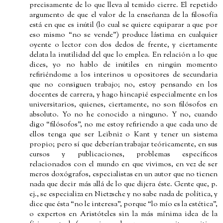
precisamente de lo que lleva al temido cierre. El repetido
argumento de que el valor de la enseñanza de la filosofía
está en que es inútil (lo cual se quiere equiparar a que por
eso mismo “no se vende”) produce lástima en cualquier
oyente o lector con dos dedos de frente, y ciertamente
delata la inutilidad del que lo emplea. En relación a lo que
dices, yo no hablo de inútiles en ningún momento
refiriéndome a los interinos u opositores de secundaria
que no consiguen trabajo; no, estoy pensando en los
docentes de carrera, y hago hincapié especialmente en los
universitarios, quienes, ciertamente, no son filósofos en
absoluto. Yo no he conocido a ninguno. Y no, cuando
digo “filósofos”, no me estoy refiriendo a que cada uno de
ellos tenga que ser Leibniz o Kant y tener un sistema
propio; pero sí que deberían trabajar teóricamente, en sus
cursos y publicaciones, problemas específicos
relacionados con el mundo en que vivimos, en vez de ser
meros doxógrafos, especialistas en un autor que no tienen
nada que decir más allá de lo que dijera éste. Gente que, p.
ej., se especializa en Nietzsche y no sabe nada de política, y
dice que ésta “no le interesa”, porque “lo mío es la estética”,
o expertos en Aristóteles sin la más mínima idea de la