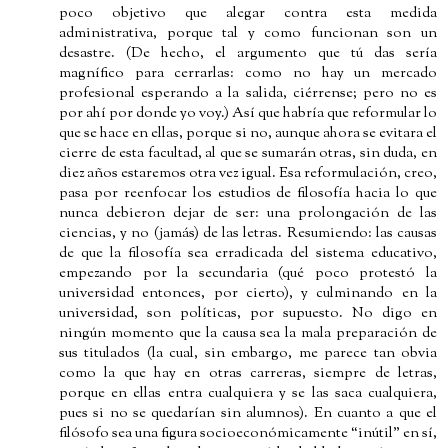
poco objetivo que alegar contra esta medida
administrativa, porque tal y como funcionan son un
desastre. (De hecho, el argumento que tú das sería
magnífico para cerrarlas: como no hay un mercado
profesional esperando a la salida, ciérrense; pero no es
por ahí por donde yo voy.) Así que habría que reformular lo
que se hace en ellas, porque si no, aunque ahora se evitara el
cierre de esta facultad, al que se sumarán otras, sin duda, en
diez años estaremos otra vez igual. Esa reformulación, creo,
pasa por reenfocar los estudios de filosofía hacia lo que
nunca debieron dejar de ser: una prolongación de las
ciencias, y no (jamás) de las letras. Resumiendo: las causas
de que la filosofía sea erradicada del sistema educativo,
empezando por la secundaria (qué poco protestó la
universidad entonces, por cierto), y culminando en la
universidad, son políticas, por supuesto. No digo en
ningún momento que la causa sea la mala preparación de
sus titulados (la cual, sin embargo, me parece tan obvia
como la que hay en otras carreras, siempre de letras,
porque en ellas entra cualquiera y se las saca cualquiera,
pues si no se quedarían sin alumnos). En cuanto a que el
filósofo sea una figura socioeconómicamente “inútil” en sí,