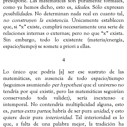
presupone. Las matemáticas son puramente formales,
como ya hemos dicho, esto es,
ideales
. Sólo expresan
posibilidades
. No determinan nada real en cuanto tal,
no construyen la existencia
. Únicamente establecen
que, si “x” existe, cumplirá necesariamente una serie de
relaciones internas o externas; pero no que “x” exista.
Sin embargo, todo lo existente (materia/energía,
espacio/tiempo) se somete a priori a ellas.
4
Lo único que podría [a] ser ese sustrato de las
matemáticas, en ausencia de todo espacio/tiempo
(seguimos asumiendo
per hypothesi
que el universo no
tendría por qué existir, pero las matemáticas seguirían
conservando toda validez), sería inextenso e
intemporal. No contendría multiplicidad alguna, esto
es,
partes extra partes
; habría de ser pura
unidad
, y esto
quiere decir pura
interioridad
. Tal interioridad es lo
que, a falta de una palabra mejor, la tradición ha