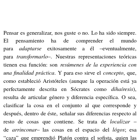
GENERALIZAR
Pensar es generalizar, nos guste o no. Lo ha sido siempre.
El pensamiento ha de comprender el mundo
para
adaptarse
exitosamente a él
eventualmente,
‒
para
transformarlo
. Nuestras representaciones te
ó
ricas
‒
tienen esa funci
ó
n: son
resúmenes de la experiencia con
una finalidad práctica
. Y para eso sirve el
concepto
, que,
como estableció Aristóteles (aunque la operación está ya
perfectamente descrita en Sócrates como
dihaíresis
),
resulta de articular género y diferencia específica. O sea,
clasificar la cosa en el conjunto al que corresponde y
después, dentro de éste, señalar sus diferencias respecto al
resto de cosas que contiene. Se trata de
localizar
‒
de
arrinconar
las cosas en el espacio del
lógos
; esa
‒
“caza” que emprendió Platón contra el sofista, quien las