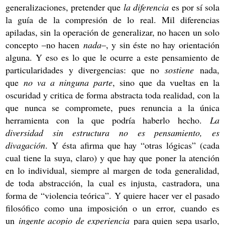
generalizaciones, pretender que
la diferencia
es por sí sola
la guía de la compresión de lo real. Mil diferencias
apiladas, sin la operación de generalizar, no hacen un solo
concepto
‒
no hacen
nada
‒
, y sin
é
ste no hay orientaci
ó
n
alguna. Y eso es lo que le ocurre a este pensamiento de
particularidades y divergencias: que no
sostiene
nada,
que
no va a ninguna parte
, sino que da vueltas en la
oscuridad y critica de forma abstracta toda realidad, con la
que nunca se compromete, pues renuncia a la única
herramienta con la que podría haberlo hecho.
La
diversidad sin estructura no es pensamiento, es
divagación
. Y ésta afirma que hay “otras lógicas” (cada
cual tiene la suya, claro) y que hay que poner la atención
en lo individual, siempre al margen de toda generalidad,
de toda abstracción, la cual es injusta, castradora, una
forma de “violencia teórica”. Y quiere hacer ver el pasado
filosófico como una imposición o un error, cuando es
un
ingente acopio de experiencia
para quien sepa usarlo,