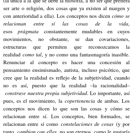
(la única a la que se debe la filosofía, a no ser que prefiera
ser arte o religión, dos cosas que ya existen al margen y
con anterioridad a ella). Los conceptos nos dicen
cómo se
relacionan entre sí las cosas de la vida
,
esos
prágmata
constantemente mudables en cuyos
movimientos, no obstante, se dan covariaciones,
estructuras que permiten que reconozcamos la
realidad
como tal
, y no como una fantasmagoría inasible.
Renunciar al concepto es hacer una concesión al
pensamiento ensimismado, autista, incluso psicótico, que
cree que la realidad es reflejo de la subjetividad, cuando
no es así, puesto que la realidad
la racionalidad
‒
‒
construye nuestra propia subjetividad
. Lo importante, así
pues, es el movimiento, la
copertenencia
de ambas. Los
conceptos nos dicen lo que son las cosas y cómo se
relacionan entre sí. Los conceptos, bien formados, se
relacionan entre sí como
constelaciones de cosas
(y por
tanto,
cambian con ellas
, no son eternos, como le gustaría