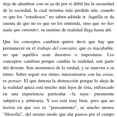
deja de alumbrar con su ya de por sí débil luz la oscuridad
de la sociedad, la cual termina más perdida aún, cuando
ve que los “estudiosos” no saben adónde ir. Aquélla se da
cuenta de que no es que no los entienda, sino que
no hay
nada que entender
; su instinto de realidad llega hasta ahí.
Que los conceptos cambien quiere decir que hay que
permanecer en el
trabajo del concepto
, que es inacabable,
no que aquéllos sean ilusorios o imposturas. Los
conceptos cambian porque cambia la realidad, son parte
del devenir. Son momentos de la verdad, y se mueven a su
ritmo. Saber seguir ese ritmo, sincronizarse con las cosas,
es
pensar
. El que detesta la abstracción porque lo aleja de
la realidad quizá está mucho más lejos de ésta, enfrascado
en una experiencia particular
la suya
puramente
‒
‒
subjetiva y arbitraria. Y eso est
á
muy bien, pero que no
insista en que eso es
“
pensamiento
”
, ni mucho menos
“filosofía”, del mismo modo que dar paseos por el campo